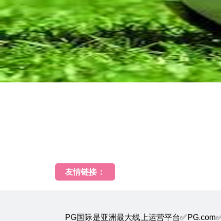
友情链接：
PG国际是亚洲最大线上运营平台✅PG.com✅